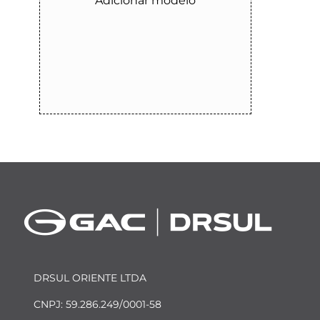
Adicionar modelo
DRSUL ORIENTE LTDA
CNPJ: 59.286.249/0001-58